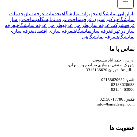
بازاریابی نمایشگاهی
تجهیزات نمایشگاهی
خدمات غرفه سازی
خدمات
نمایشگاهی
دکوراسیون غرفه
ساخت غرفه نمایشگاهی
ساخت و ساز
غرفه
شرکت غرفه سازی
طراحی غرفه
طراحی غرفه نمایشگاهی
غرفه
ساز در تهران
غرفه سازنمایشگاهی
غرفه سازی اقتصادی
غرفه سازی
نمایشگاهی
غرفه نمایشگاهی
تماس با ما
آدرس :احمد آباد مستوفی،
شهرک صنعتی بهسازی صنایع چوب ایران،
سالن 8c - تهران 3313136620
تلفن: 02188620682
02188620683
02154463000
فکس: 02156717786
info@barsadesign.com
عضویت ها