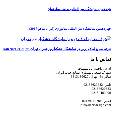
هجدهمین نمایشگاه بین المللی صنعت ساختمان
چهاردهمین نمایشگاه بین المللی متالورژی (ایران متافو 2017)
غرفه صنایع لفاف زرین در نمایشگاه خشکبار و زعفران تهران 98 | Iran Nuts 2019
تماس با ما
آدرس :احمد آباد مستوفی،
شهرک صنعتی بهسازی صنایع چوب ایران،
سالن 8c - تهران 3313136620
تلفن: 02188620682
02188620683
02154463000
فکس: 02156717786
info@barsadesign.com