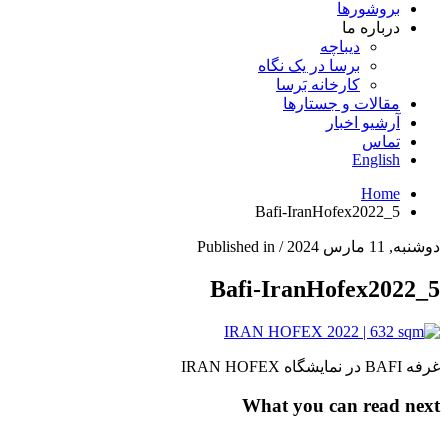
بروشورها
درباره ما
دیباچه
برسا در یک نگاه
کارخانه بَرسا
مقالات و جستارها
آرشیو اخبار
تماس
English
Home
Bafi-IranHofex2022_5
دوشنبه, 11 مارس 2024
/
Published in
Bafi-IranHofex2022_5
غرفه BAFI در نمایشگاه IRAN HOFEX
What you can read next