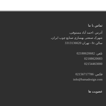
تماس با ما
آدرس :احمد آباد مستوفی،
شهرک صنعتی بهسازی صنایع چوب ایران،
سالن 8c - تهران 3313136620
تلفن: 02188620682
02188620683
02154463000
فکس: 02156717786
info@barsadesign.com
عضویت ها