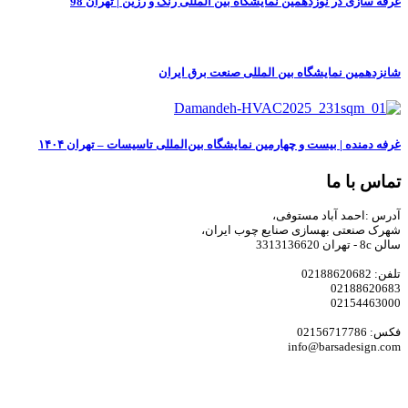
غرفه سازی در نوزدهمین نمایشگاه بین المللی رنگ و رزین | تهران 98
شانزدهمين نمایشگاه بین المللی صنعت برق ایران
غرفه دمنده | بیست‌ و‌ چهارمین نمایشگاه بین‌المللی تاسیسات – تهران ۱۴۰۴
تماس با ما
آدرس :احمد آباد مستوفی،
شهرک صنعتی بهسازی صنایع چوب ایران،
سالن 8c - تهران 3313136620
تلفن: 02188620682
02188620683
02154463000
فکس: 02156717786
info@barsadesign.com