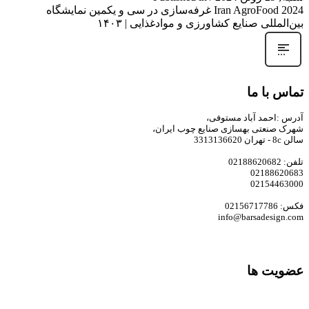
Iran AgroFood 2024 غرفه‌سازی در سی و یکمین نمایشگاه
بین‌المللی صنایع کشاورزی و موادغذایی | ۱۴۰۳
تماس با ما
آدرس :احمد آباد مستوفی،
شهرک صنعتی بهسازی صنایع چوب ایران،
سالن 8c - تهران 3313136620
تلفن: 02188620682
02188620683
02154463000
فکس: 02156717786
info@barsadesign.com
عضویت ها