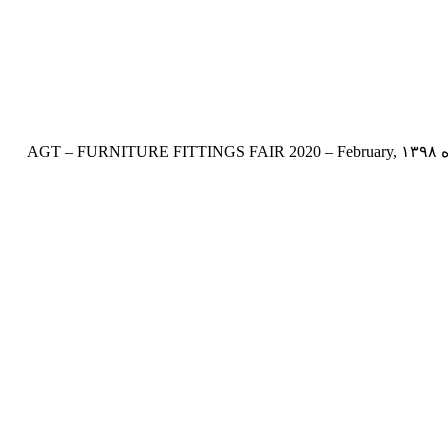
AGT | FURNITURE FITTINGS FAIR 2020 غرفه سازی برای شرکت AGT در هجدهمین نمایشگاه بین المللی یراق آلات مبلمان – بهمن ماه ۱۳۹۸ AGT – FURNITURE FITTINGS FAIR 2020 – February,