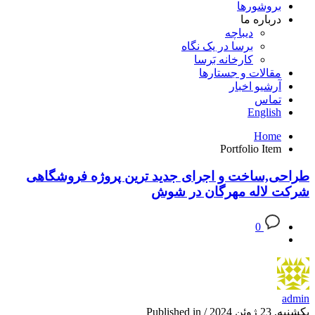
بروشورها
درباره ما
دیباچه
برسا در یک نگاه
کارخانه بَرسا
مقالات و جستارها
آرشیو اخبار
تماس
English
Home
Portfolio Item
طراحی,ساخت و اجرای جدید ترین پروژه فروشگاهی
شرکت لاله مهرگان در شوش
0
admin
یکشنبه, 23 ژوئن 2024
/
Published in