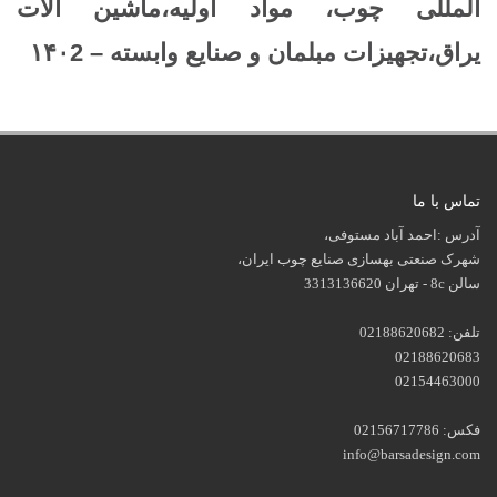
المللی چوب، مواد اولیه،ماشین آلات
یراق،تجهیزات مبلمان و صنایع وابسته –
۱۴۰2
تماس با ما
آدرس :احمد آباد مستوفی،
شهرک صنعتی بهسازی صنایع چوب ایران،
سالن 8c - تهران 3313136620
تلفن: 02188620682
02188620683
02154463000
فکس: 02156717786
info@barsadesign.com