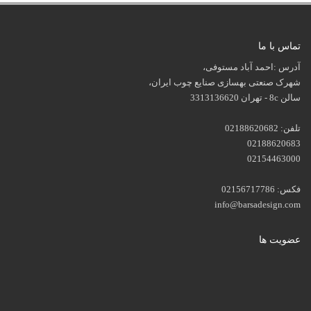
تماس با ما
آدرس :احمد آباد مستوفی،
شهرک صنعتی بهسازی صنایع چوب ایران،
سالن 8c - تهران 3313136620
تلفن: 02188620682
02188620683
02154463000
فکس: 02156717786
info@barsadesign.com
عضویت ها