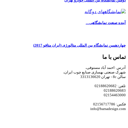
دومین نمایشگاه بین المللی خودرو تهران
آینده صنعت نمایشگاهی…
چهاردهمین نمایشگاه بین المللی متالورژی (ایران متافو 2017)
تماس با ما
آدرس :احمد آباد مستوفی،
شهرک صنعتی بهسازی صنایع چوب ایران،
سالن 8c - تهران 3313136620
تلفن: 02188620682
02188620683
02154463000
فکس: 02156717786
info@barsadesign.com