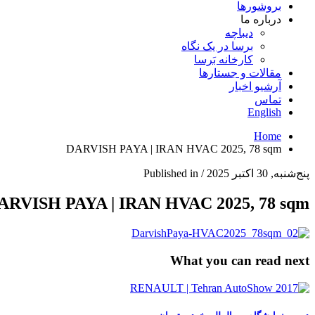
بروشورها
درباره ما
دیباچه
برسا در یک نگاه
کارخانه بَرسا
مقالات و جستارها
آرشیو اخبار
تماس
English
Home
DARVISH PAYA | IRAN HVAC 2025, 78 sqm
پنج‌شنبه, 30 اکتبر 2025
/
Published in
ARVISH PAYA | IRAN HVAC 2025, 78 sqm
What you can read next