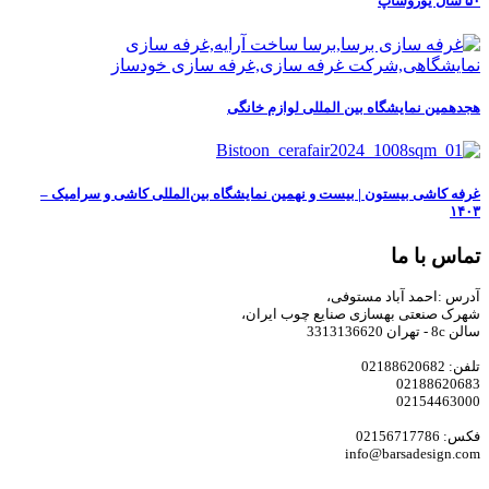
۵۰ سال یوروشاپ
هجدهمین نمایشگاه بین المللی لوازم خانگی
غرفه کاشی بیستون | بیست‌ و نهمین نمایشگاه بین‌المللی کاشی و سرامیک –
۱۴۰۳
تماس با ما
آدرس :احمد آباد مستوفی،
شهرک صنعتی بهسازی صنایع چوب ایران،
سالن 8c - تهران 3313136620
تلفن: 02188620682
02188620683
02154463000
فکس: 02156717786
info@barsadesign.com