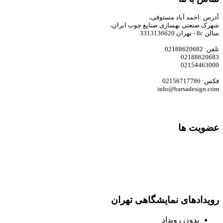
آدرس :احمد آباد مستوفی،
شهرک صنعتی بهسازی صنایع چوب ایران،
سالن 8c - تهران 3313136620
تلفن: 02188620682
02188620683
02154463000
فکس: 02156717786
info@barsadesign.com
عضویت ها
رویدادهای نمایشگاهی تهران
بدون رویداد