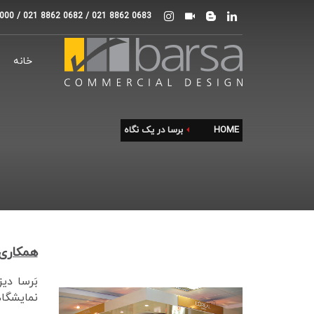
000 / 021 8862 0682 / 021 8862 0683
خانه
HOME
برسا در یک نگاه
همکاری 
بَرسا دی
نمایشگاه