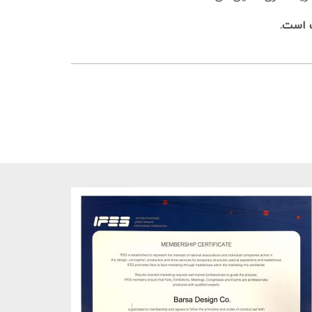
ت است
.