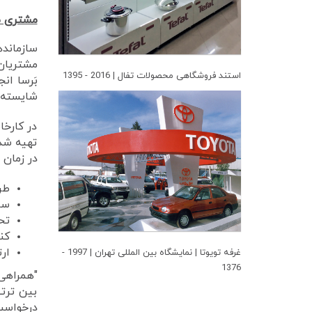
مشتری م
سازمانده
مشتریان 
استند فروشگاهی محصولات تفال | 2016 - 1395
بَرسا ان
شایسته" 
در کارخا
تهیه شده
در زمان 
طر
سا
تح
کن
ار
غرفه تویوتا | نمایشگاه بین المللی تهران | 1997 -
1376
"همراهی 
بین ترتی
درخواست