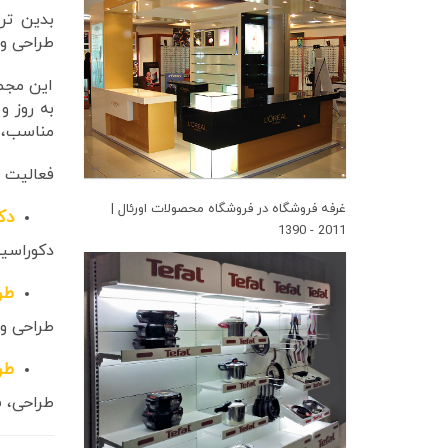
بدین ت
طراحی و
این مجمو
به روز و
مناسب، ه
فعالیت 
غرفه فروشگاه در فروشگاه محصولات اورئال |
دک
2011 - 1390
دکوراسی
طر
طراحی و
طر
طراحی، س