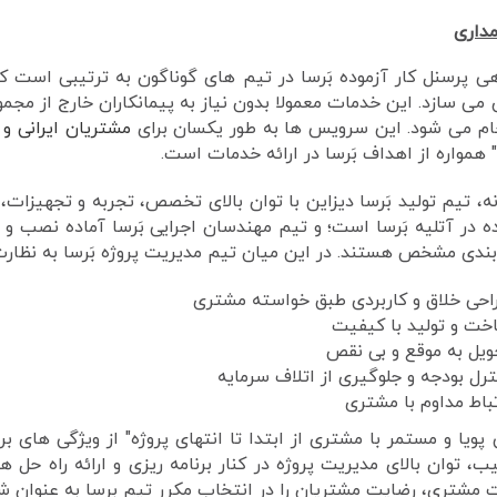
داری
ی پرسنل کار آزموده بَرسا در تیم های گوناگون به ترتیبی است که
می سازد. این خدمات معمولا بدون نیاز به پیمانکاران خارج از مجم
جام می شود. این سرویس ها به طور یکسان برای
مشتریان ایرانی
و ب
همواره از اهداف بَرسا در ارائه خدمات است.
نه، تیم تولید بَرسا دیزاین با توان بالای تخصص، تجربه و تجهیزات،
 در آتلیه بَرسا است؛ و تیم مهندسان اجرایی بَرسا آماده نصب و 
بندی مشخص هستند. در این میان تیم مدیریت پروژه بَرسا به نظارت ب
احی خلاق و کاربردی طبق خواسته مشتری
خت و تولید با کیفیت
ویل به موقع و بی نقص
ترل بودجه و جلوگیری از اتلاف سرمایه
تباط مداوم با مشتری
پویا و مستمر با مشتری از ابتدا تا انتهای پروژه" از ویژگی ها
ب، توان بالای مدیریت پروژه در کنار برنامه ریزی و ارائه راه حل ه
 مشتری، رضایت مشتریان را در انتخاب مکرر تیم برسا به عنوان ش