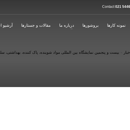
Contact
021 5446
نمونه کارها
بروشورها
درباره ما
مقالات و جستارها
آرشیو اخ
خبار
»
بيست و پنجمين نمایشگاه بین المللی مواد شوینده، پاک کننده، بهداشتی، سلولزی